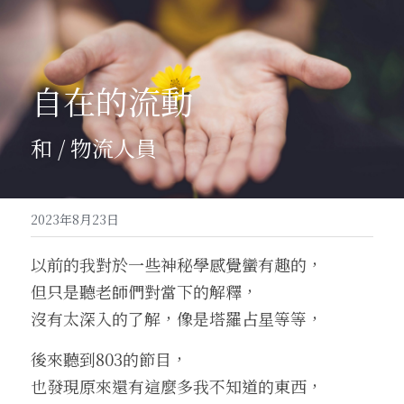
自在的流動 
和 / 物流人員
2023年8月23日
以前的我對於一些神秘學感覺蠻有趣的，
但只是聽老師們對當下的解釋，
沒有太深入的了解，像是塔羅占星等等，
後來聽到803的節目，
也發現原來還有這麼多我不知道的東西，